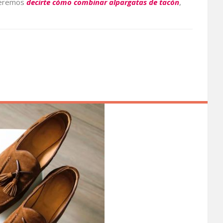
queremos
decirte cómo combinar alpargatas de tacón
,