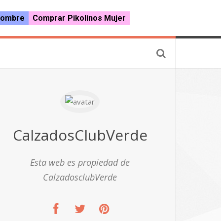
Hombre
Comprar Pikolinos Mujer
CalzadosClubVerde
Esta web es propiedad de
CalzadosclubVerde