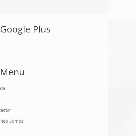
Google Plus
Menu
nda
g
actar
enes Somos